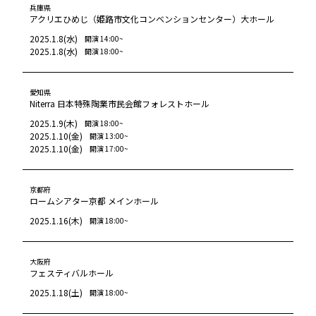
兵庫県
アクリエひめじ（姫路市文化コンベンションセンター）大ホール
2025.1.8
(
水
)
開演
14:00
~
2025.1.8
(
水
)
開演
18:00
~
愛知県
Niterra 日本特殊陶業市民会館フォレストホール
2025.1.9
(
木
)
開演
18:00
~
2025.1.10
(
金
)
開演
13:00
~
2025.1.10
(
金
)
開演
17:00
~
京都府
ロームシアター京都 メインホール
2025.1.16
(
木
)
開演
18:00
~
大阪府
フェスティバルホール
2025.1.18
(
土
)
開演
18:00
~