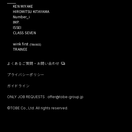
KEN MIYAKE 
HIROMITSU KITAYAMA 
Number_i 
IMP. 
ISSEI 
CLASS SEVEN 
wink first 
(
TRAINEE
)
TRAINEE 
よくあるご質問・お問い合わせ
プライバシーポリシー
ガイドライン
ONLY JOB REQUESTS :
offer@tobe-group.jp
©TOBE Co., Ltd. All rights reserved.