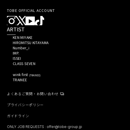
TOBE OFFICIAL ACCOUNT
ARTIST
KEN MIYAKE 
HIROMITSU KITAYAMA 
Number_i 
IMP. 
ISSEI 
CLASS SEVEN 
wink first 
(
TRAINEE
)
TRAINEE 
よくあるご質問・お問い合わせ
プライバシーポリシー
ガイドライン
ONLY JOB REQUESTS :
offer@tobe-group.jp