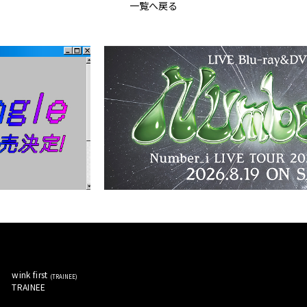
一覧へ戻る
wink first 
(
TRAINEE
)
TRAINEE 