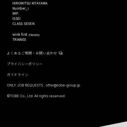
HIROMITSU KITAYAMA 
Number_i 
IMP. 
ISSEI 
CLASS SEVEN 
wink first 
(
TRAINEE
)
TRAINEE 
よくあるご質問・お問い合わせ
プライバシーポリシー
ガイドライン
ONLY JOB REQUESTS :
offer@tobe-group.jp
©TOBE Co., Ltd. All rights reserved.