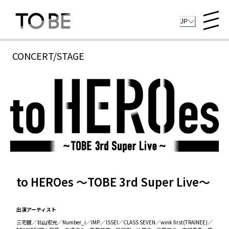
JP
CONCERT/STAGE
to HEROes ～TOBE 3rd Super Live～
出演アーティスト
三宅健／北山宏光／Number_i／IMP.／ISSEI／CLASS SEVEN／wink first(TRAINEE)／