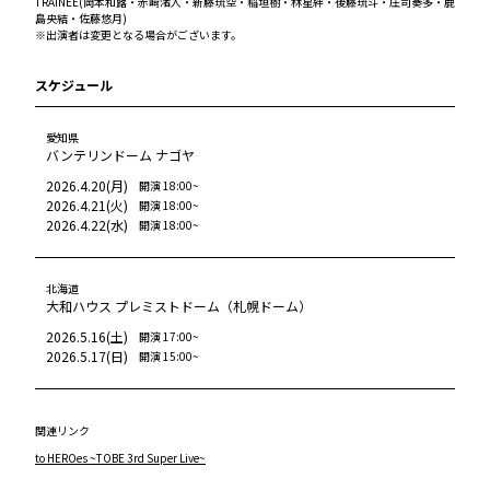
TRAINEE(岡本和蕗・赤﨑渚人・新藤琉空・稲垣樹・林星絆・後藤琉斗・庄司奏多・鹿
島央結・佐藤悠月)

※出演者は変更となる場合がございます。
スケジュール
愛知県
バンテリンドーム ナゴヤ
2026.4.20
(
月
)
開演
18:00
~
2026.4.21
(
火
)
開演
18:00
~
2026.4.22
(
水
)
開演
18:00
~
北海道
大和ハウス プレミストドーム（札幌ドーム）
2026.5.16
(
土
)
開演
17:00
~
2026.5.17
(
日
)
開演
15:00
~
関連リンク
to HEROes ~TOBE 3rd Super Live~