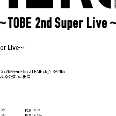
er Live～
VEN/wink first(TRAINEE)/TRAINEE

EEは東京公演のみ出演

6
(
木
)
開演
18:00
~
7
(
金
)
開演
16:00
~