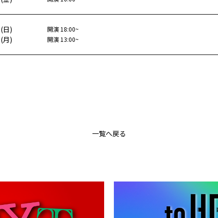
6
(
日
)
開演
18:00
~
7
(
月
)
開演
13:00
~
一覧へ戻る