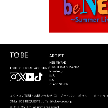
ARTIST
KEN MIYAKE 
HIROMITSU KITAYAMA 
TOBE OFFICIAL ACCOUNT
Number_i 
IMP. 
ISSEI 
CLASS SEVEN 
よくあるご質問・お問い合わせ
プライバシーポリシー
ガイドラ
ONLY JOB REQUESTS :
offer@tobe-group.jp
©TOBE Co., Ltd. All rights reserved.