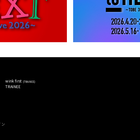
wink first 
(
TRAINEE
)
TRAINEE 
イン